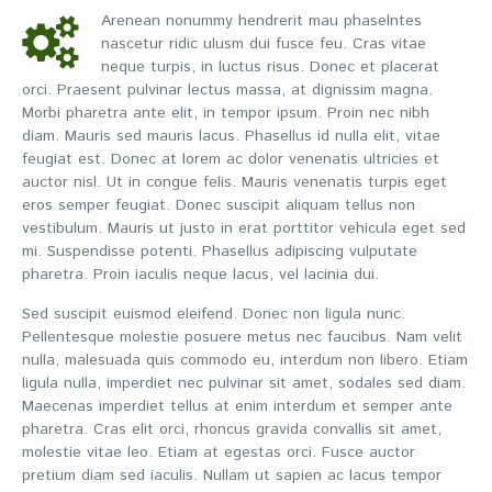
Arenean nonummy hendrerit mau phaselntes
nascetur ridic ulusm dui fusce feu. Cras vitae
neque turpis, in luctus risus. Donec et placerat
orci. Praesent pulvinar lectus massa, at dignissim magna.
Morbi pharetra ante elit, in tempor ipsum. Proin nec nibh
diam. Mauris sed mauris lacus. Phasellus id nulla elit, vitae
feugiat est. Donec at lorem ac dolor venenatis ultricies et
auctor nisl. Ut in congue felis. Mauris venenatis turpis eget
eros semper feugiat. Donec suscipit aliquam tellus non
vestibulum. Mauris ut justo in erat porttitor vehicula eget sed
mi. Suspendisse potenti. Phasellus adipiscing vulputate
pharetra. Proin iaculis neque lacus, vel lacinia dui.
Sed suscipit euismod eleifend. Donec non ligula nunc.
Pellentesque molestie posuere metus nec faucibus. Nam velit
nulla, malesuada quis commodo eu, interdum non libero. Etiam
ligula nulla, imperdiet nec pulvinar sit amet, sodales sed diam.
Maecenas imperdiet tellus at enim interdum et semper ante
pharetra. Cras elit orci, rhoncus gravida convallis sit amet,
molestie vitae leo. Etiam at egestas orci. Fusce auctor
pretium diam sed iaculis. Nullam ut sapien ac lacus tempor