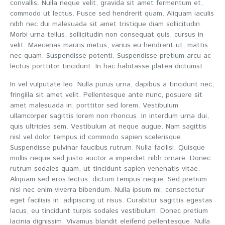
convallis. Nulla neque velit, gravida sit amet fermentum et,
commodo ut lectus. Fusce sed hendrerit quam. Aliquam iaculis
nibh nec dui malesuada sit amet tristique diam sollicitudin.
Morbi urna tellus, sollicitudin non consequat quis, cursus in
velit. Maecenas mauris metus, varius eu hendrerit ut, mattis
nec quam. Suspendisse potenti. Suspendisse pretium arcu ac
lectus porttitor tincidunt. In hac habitasse platea dictumst.
In vel vulputate leo. Nulla purus urna, dapibus a tincidunt nec,
fringilla sit amet velit. Pellentesque ante nunc, posuere sit
amet malesuada in, porttitor sed lorem. Vestibulum
ullamcorper sagittis lorem non rhoncus. In interdum urna dui,
quis ultricies sem. Vestibulum at neque augue. Nam sagittis
nisl vel dolor tempus id commodo sapien scelerisque.
Suspendisse pulvinar faucibus rutrum. Nulla facilisi. Quisque
mollis neque sed justo auctor a imperdiet nibh ornare. Donec
rutrum sodales quam, ut tincidunt sapien venenatis vitae.
Aliquam sed eros lectus, dictum tempus neque. Sed pretium
nisl nec enim viverra bibendum. Nulla ipsum mi, consectetur
eget facilisis in, adipiscing ut risus. Curabitur sagittis egestas
lacus, eu tincidunt turpis sodales vestibulum. Donec pretium
lacinia dignissim. Vivamus blandit eleifend pellentesque. Nulla