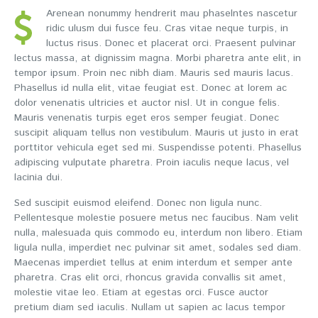
Arenean nonummy hendrerit mau phaselntes nascetur
ridic ulusm dui fusce feu. Cras vitae neque turpis, in
luctus risus. Donec et placerat orci. Praesent pulvinar
lectus massa, at dignissim magna. Morbi pharetra ante elit, in
tempor ipsum. Proin nec nibh diam. Mauris sed mauris lacus.
Phasellus id nulla elit, vitae feugiat est. Donec at lorem ac
dolor venenatis ultricies et auctor nisl. Ut in congue felis.
Mauris venenatis turpis eget eros semper feugiat. Donec
suscipit aliquam tellus non vestibulum. Mauris ut justo in erat
porttitor vehicula eget sed mi. Suspendisse potenti. Phasellus
adipiscing vulputate pharetra. Proin iaculis neque lacus, vel
lacinia dui.
Sed suscipit euismod eleifend. Donec non ligula nunc.
Pellentesque molestie posuere metus nec faucibus. Nam velit
nulla, malesuada quis commodo eu, interdum non libero. Etiam
ligula nulla, imperdiet nec pulvinar sit amet, sodales sed diam.
Maecenas imperdiet tellus at enim interdum et semper ante
pharetra. Cras elit orci, rhoncus gravida convallis sit amet,
molestie vitae leo. Etiam at egestas orci. Fusce auctor
pretium diam sed iaculis. Nullam ut sapien ac lacus tempor