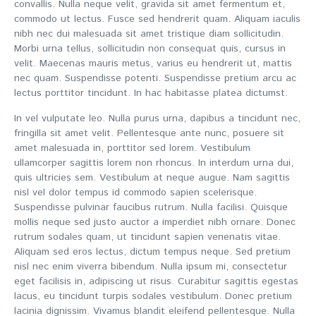
convallis. Nulla neque velit, gravida sit amet fermentum et,
commodo ut lectus. Fusce sed hendrerit quam. Aliquam iaculis
nibh nec dui malesuada sit amet tristique diam sollicitudin.
Morbi urna tellus, sollicitudin non consequat quis, cursus in
velit. Maecenas mauris metus, varius eu hendrerit ut, mattis
nec quam. Suspendisse potenti. Suspendisse pretium arcu ac
lectus porttitor tincidunt. In hac habitasse platea dictumst.
In vel vulputate leo. Nulla purus urna, dapibus a tincidunt nec,
fringilla sit amet velit. Pellentesque ante nunc, posuere sit
amet malesuada in, porttitor sed lorem. Vestibulum
ullamcorper sagittis lorem non rhoncus. In interdum urna dui,
quis ultricies sem. Vestibulum at neque augue. Nam sagittis
nisl vel dolor tempus id commodo sapien scelerisque.
Suspendisse pulvinar faucibus rutrum. Nulla facilisi. Quisque
mollis neque sed justo auctor a imperdiet nibh ornare. Donec
rutrum sodales quam, ut tincidunt sapien venenatis vitae.
Aliquam sed eros lectus, dictum tempus neque. Sed pretium
nisl nec enim viverra bibendum. Nulla ipsum mi, consectetur
eget facilisis in, adipiscing ut risus. Curabitur sagittis egestas
lacus, eu tincidunt turpis sodales vestibulum. Donec pretium
lacinia dignissim. Vivamus blandit eleifend pellentesque. Nulla