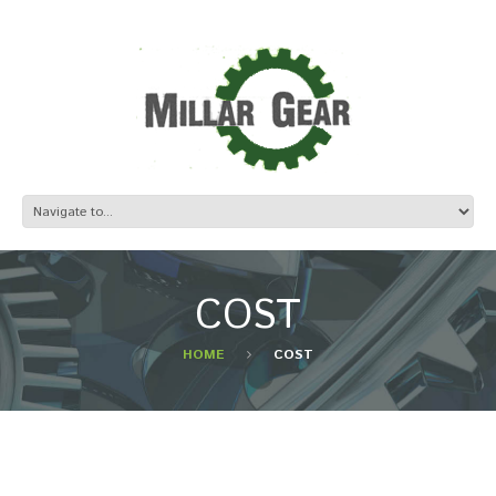
COST
HOME
COST